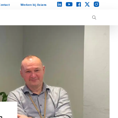
instagram
linkedin
facebook
twitter
youtube
Contact
Werken bij Axians
g