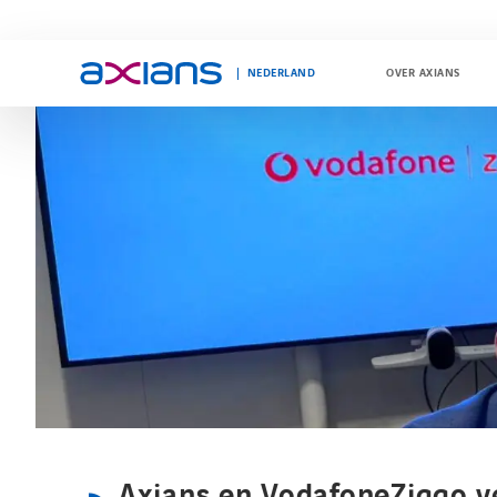
NEDERLAND
OVER AXIANS
Search
keywords
:
Axians en VodafoneZiggo v