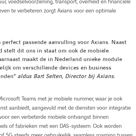
ur, voedselvoorziening, transport, overheid en financiële
even te verbeteren zorgt Axians voor een optimale
n perfect passende aanvulling voor Axians. Naast
d stelt dit ons in staat om ook de mobiele
 Daarnaast maakt de in Nederland unieke module
ijk om verschillende devices en business
binden”
aldus Bart Selten, Director bij Axians.
Microsoft Teams met je mobiele nummer, waar je ook
enst aanbiedt, aangevuld met de diensten voor integratie
 voor een verbeterde mobiele ontvangst binnen
nnels of fabrieken met een DAS-systeem. Ook worden
f 5G steeds meer gebruikelijk, seamless roaming tussen