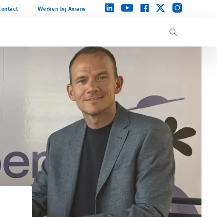
instagram
linkedin
facebook
twitter
youtube
Contact
Werken bij Axians