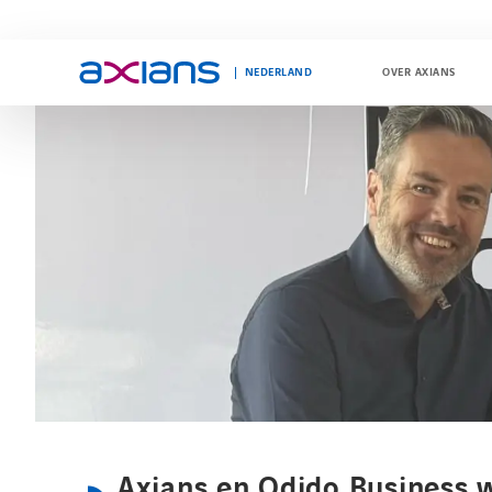
NEDERLAND
OVER AXIANS
Search
keywords
:
Axians en Odido Business