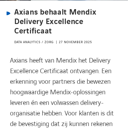
Kennisbank
Axians behaalt Mendix
Delivery Excellence
Referenties
Certificaat
Events
DATA ANALYTICS / ZORG
27 NOVEMBER 2025
Contact
Axians heeft van Mendix het Delivery
Excellence Certificaat ontvangen. Een
Werken bij Axians
erkenning voor partners die bewezen
hoogwaardige Mendix-oplossingen
leveren én een volwassen delivery-
organisatie hebben. Voor klanten is dit
de bevestiging dat zij kunnen rekenen