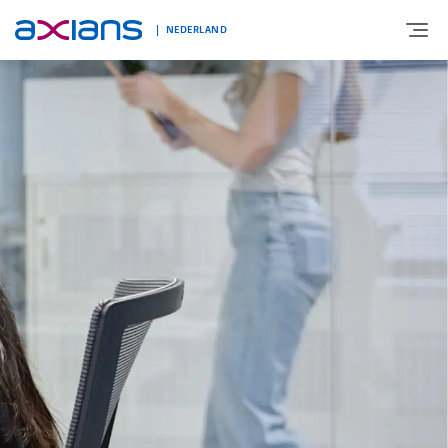
NEDERLAND
OVER AXIANS
EXPERTISE
MARKTSEGMENT
NIEUWS & INSPIRATIE
Nieuws