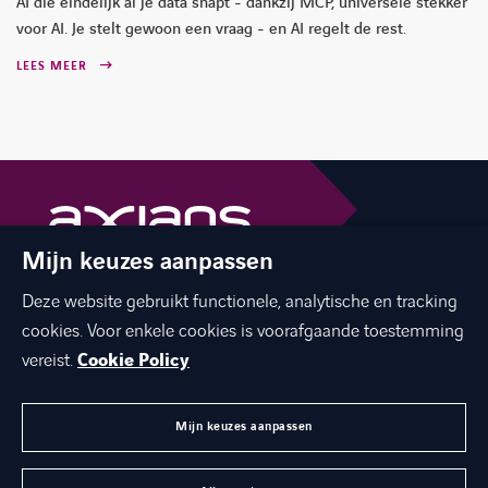
AI die eindelijk al je data snapt - dankzij MCP, universele stekker
voor AI. Je stelt gewoon een vraag - en AI regelt de rest.
LEES MEER
Mijn keuzes aanpassen
The best of ICT with a human touch
Deze website gebruikt functionele, analytische en tracking
linkedin
facebook
twitter
instagram
cookies. Voor enkele cookies is voorafgaande toestemming
youtube
vereist.
Cookie Policy
Mijn keuzes aanpassen
MENU