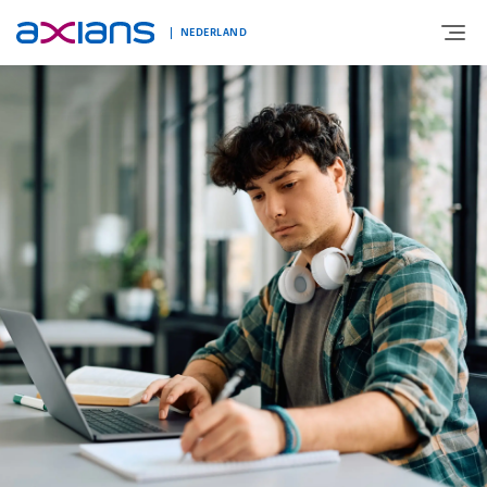
NEDERLAND
OVER AXIANS
EXPERTISE
MARKTSEGMENT
NIEUWS & INSPIRATIE
Nieuws