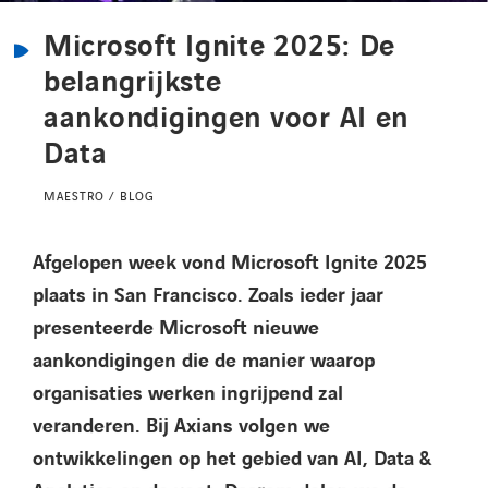
Kennisbank
Microsoft Ignite 2025: De
belangrijkste
Referenties
aankondigingen voor AI en
Data
Events
MAESTRO / BLOG
Contact
Afgelopen week vond Microsoft
Ignite
2025
Werken bij Axians
plaats in San Francisco. Zoals ieder jaar
presenteerde Microsoft
nieuwe
aankondigingen
die de manier waarop
organisaties werken ingrijpend z
al
veranderen. Bij Axians volgen we
ontwikkelingen op het gebied van AI, Data &