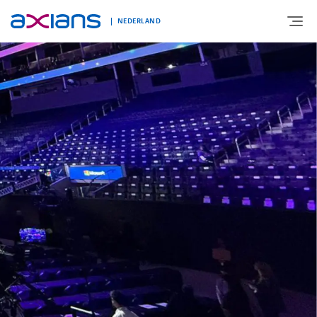
NEDERLAND
OVER AXIANS
EXPERTISE
MARKTSEGMENT
NIEUWS & INSPIRATIE
Nieuws