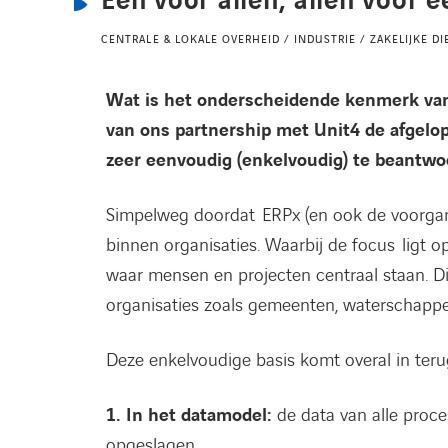
Één voor allen, allen voor é
CENTRALE & LOKALE OVERHEID / INDUSTRIE / ZAKELIJKE D
Wat is het onderscheidende kenmerk van 
van ons partnership met Unit4 de afgelope
zeer eenvoudig (enkelvoudig) te beantwo
Simpelweg doordat ERPx (en ook de voorgang
binnen organisaties. Waarbij de focus ligt op
waar mensen en projecten centraal staan. D
organisaties zoals gemeenten, waterschappen
Deze enkelvoudige basis komt overal in teru
1. In het datamodel:
de data van alle proc
opgeslagen.