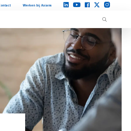
instagram
linkedin
facebook
twitter
youtube
Contact
Werken bij Axians