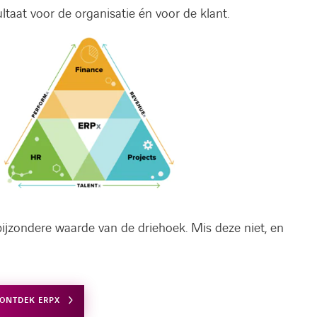
ltaat voor de organisatie én voor de klant.
bijzondere waarde van de driehoek. Mis deze niet, en
ONTDEK ERPX