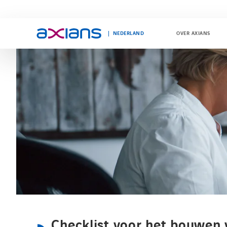
NEDERLAND
OVER AXIANS
Search
keywords
:
Checklist voor het bouwen