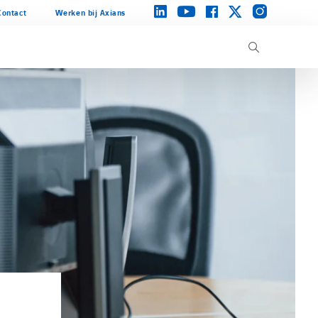
instagram
linkedin
facebook
twitter
youtube
Contact
Werken bij Axians