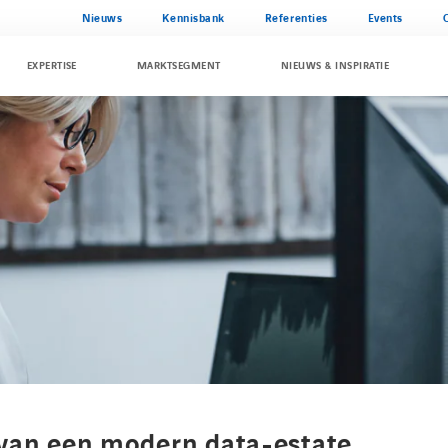
Nieuws
Kennisbank
Referenties
Events
EXPERTISE
MARKTSEGMENT
NIEUWS & INSPIRATIE
 van een modern data-estate