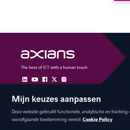
The best of ICT with a human touch
linkedin
facebook
twitter
instagram
youtube
Mijn keuzes aanpassen
Deze website gebruikt functionele, analytische en tracking 
©
Axians 2026
Privacy statement
Cookies
Disclaimer
Ju
voorafgaande toestemming vereist.
Cookie Policy