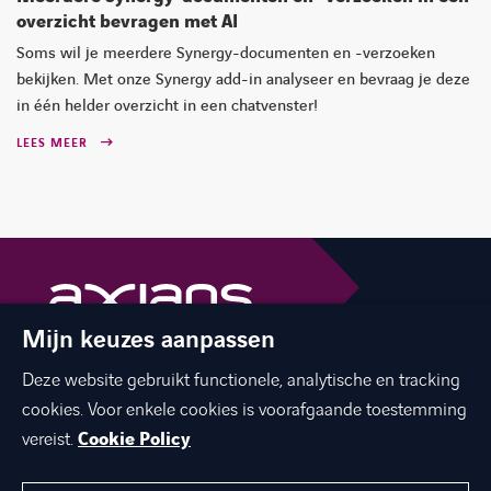
overzicht bevragen met AI
Soms wil je meerdere Synergy-documenten en -verzoeken
bekijken. Met onze Synergy add-in analyseer en bevraag je deze
in één helder overzicht in een chatvenster!
LEES MEER
Mijn keuzes aanpassen
The best of ICT with a human touch
Deze website gebruikt functionele, analytische en tracking
linkedin
facebook
twitter
instagram
cookies. Voor enkele cookies is voorafgaande toestemming
youtube
vereist.
Cookie Policy