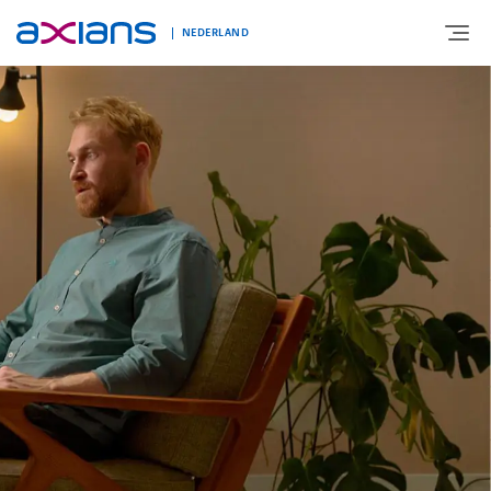
NEDERLAND
OVER AXIANS
EXPERTISE
MARKTSEGMENT
NIEUWS & INSPIRATIE
Nieuws