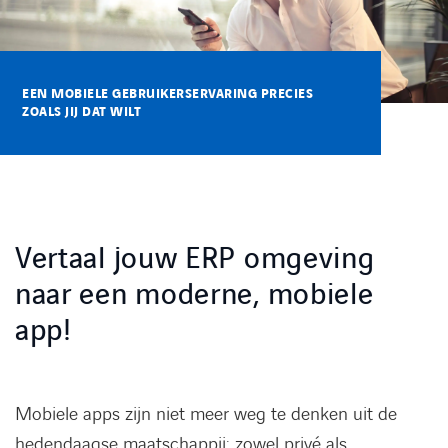
Kennisbank
Referenties
EEN MOBIELE GEBRUIKERSERVARING PRECIES
ZOALS JIJ DAT WILT
Events
Contact
Vertaal jouw ERP omgeving
Werken bij Axians
naar een moderne, mobiele
app!
Mobiele apps zijn niet meer weg te denken uit de
hedendaagse maatschappij; zowel privé als