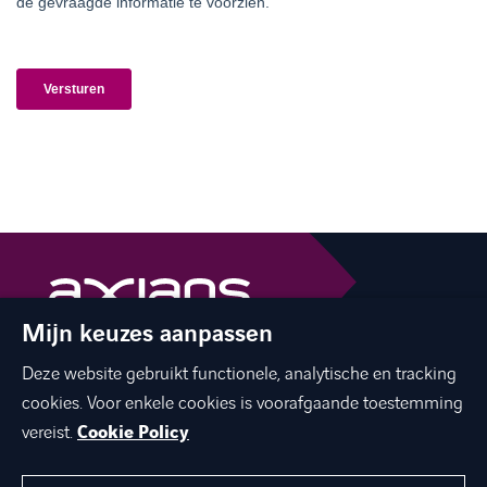
Mijn keuzes aanpassen
The best of ICT with a human touch
Deze website gebruikt functionele, analytische en tracking
linkedin
facebook
twitter
instagram
cookies. Voor enkele cookies is voorafgaande toestemming
youtube
vereist.
Cookie Policy