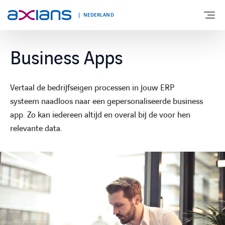
NEDERLAND
Business Apps
OVER AXIANS
Vertaal de bedrijfseigen processen in jouw ERP
EXPERTISE
systeem naadloos naar een gepersonaliseerde business
app. Zo kan iedereen altijd en overal bij de voor hen
relevante data.
MARKTSEGMENT
NIEUWS & INSPIRATIE
Nieuws