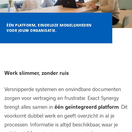
Kennisbank
Referenties
ÉÉN PLATFORM, EINDELOZE MOGELIJKHEDEN
VOOR JOUW ORGANISATIE.
Events
Contact
Werk slimmer, zonder ruis
Werken bij Axians
Versnipperde systemen en onvindbare documenten
zorgen voor vertraging en frustratie. Exact Synergy
brengt alles samen in
één geïntegreerd platform
. Dit
voorkomt dubbel werk en geeft overzicht in al je
processen. Informatie is altijd beschikbaar, waar je