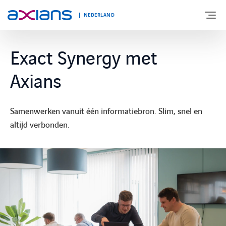
NEDERLAND
Exact Synergy met
OVER AXIANS
Axians
EXPERTISE
Samenwerken vanuit één informatiebron. Slim, snel en
altijd verbonden.
MARKTSEGMENT
NIEUWS & INSPIRATIE
Nieuws