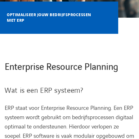
Kennisbank
OPTIMALISEER JOUW BEDRIJFSPROCESSEN
MET ERP
Referenties
Events
Contact
Enterprise Resource Planning
Werken bij Axians
Wat is een ERP systeem?
ERP staat voor Enterprise Resource Planning. Een ERP
systeem wordt gebruikt om bedrijfsprocessen digitaal
optimaal te ondersteunen. Hierdoor verlopen ze
soepel. ERP software is vaak modulair opgebouwd om