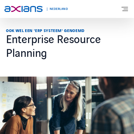
NEDERLAND
OOK WEL EEN 'ERP SYSTEEM' GENOEMD
Enterprise Resource
OVER AXIANS
Planning
EXPERTISE
MARKTSEGMENT
NIEUWS & INSPIRATIE
Nieuws