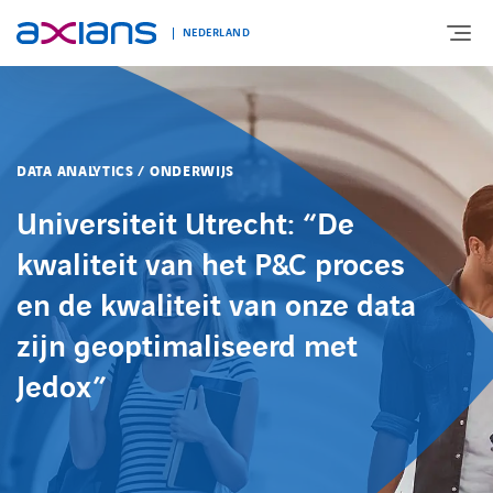
NEDERLAND
OVER AXIANS
DATA ANALYTICS / ONDERWIJS
EXPERTISE
Universiteit Utrecht: “De
kwaliteit van het P&C proces
MARKTSEGMENT
en de kwaliteit van onze data
zijn geoptimaliseerd met
NIEUWS & INSPIRATIE
Jedox”
Nieuws