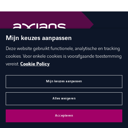
Mijn keuzes aanpassen
The best of ICT with a human touch
Deze website gebruikt functionele, analytische en tracking
linkedin
facebook
twitter
instagram
cookies. Voor enkele cookies is voorafgaande toestemming
youtube
vereist.
Cookie Policy
Mijn keuzes aanpassen
MENU
Alles weigeren
©
Axians 2026
Privacy statement
Cookies
Disclaimer
Accepteren
Juridische gegevens
Toegankelijkheid
Axians Global