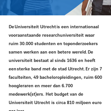
Kennisbank
Referenties
De Universiteit Utrecht is een internationaal
vooraanstaande researchuniversiteit waar
Events
ruim 30.000 studenten en toponderzoekers
Contact
samen werken aan een betere wereld.
De
universiteit bestaat al sinds 1636 en heeft
Werken bij Axians
een
sterke band met de stad Utrecht.
Er zijn 7
faculteiten, 49 bacheloropleidingen, ruim 600
hoogleraren en meer dan 6.700
medewerk(st)ers. Het budget van de
Universiteit Utrecht is circa 810 miljoen euro