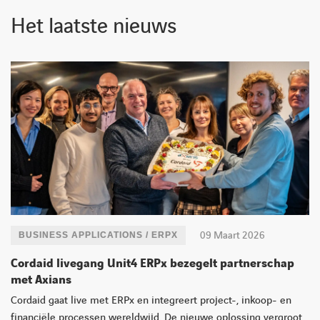
Het laatste nieuws
09 Maart 2026
BUSINESS APPLICATIONS / ERPX
Cordaid livegang Unit4 ERPx bezegelt partnerschap
met Axians
LINKEDIN
YOUTUBE
FACEBOOK
TWITTER
INSTAG
Cordaid gaat live met ERPx en integreert project-, inkoop- en
financiële processen wereldwijd. De nieuwe oplossing vergroot