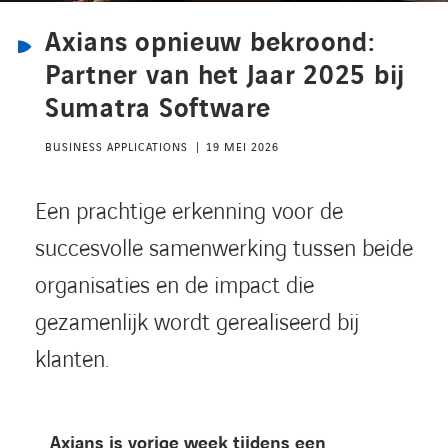
Kennisbank
Axians opnieuw bekroond:
Partner van het Jaar 2025 bij
Referenties
Sumatra Software
Events
BUSINESS APPLICATIONS
19 MEI 2026
Contact
Een prachtige erkenning voor de
succesvolle samenwerking tussen beide
Werken bij Axians
organisaties en de impact die
gezamenlijk wordt gerealiseerd bij
klanten.
Axians is vorige week tijdens een