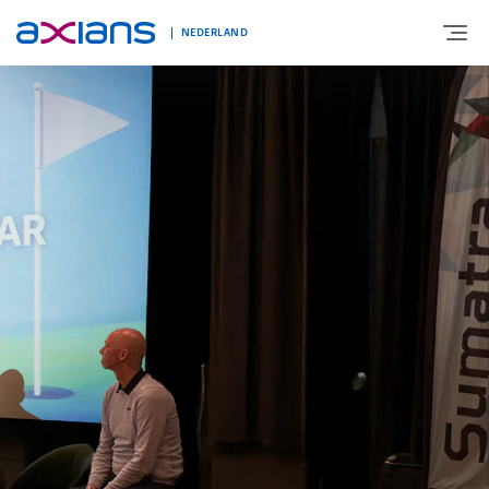
NEDERLAND
OVER AXIANS
EXPERTISE
MARKTSEGMENT
NIEUWS & INSPIRATIE
Nieuws