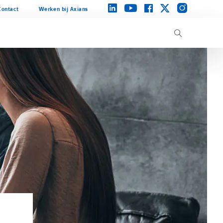
instagram
linkedin
facebook
twitter
youtube
Contact
Werken bij Axians