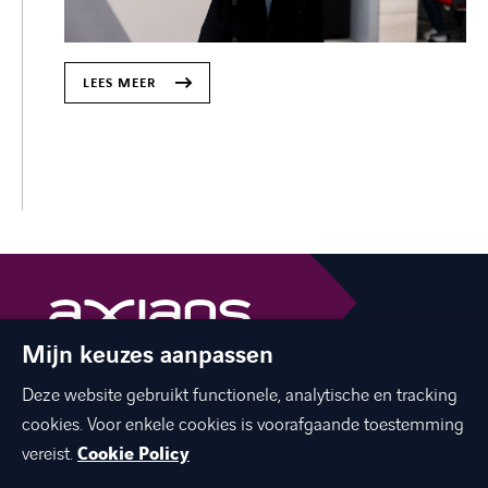
LEES MEER
Mijn keuzes aanpassen
The best of ICT with a human touch
Deze website gebruikt functionele, analytische en tracking
linkedin
facebook
twitter
instagram
youtube
cookies. Voor enkele cookies is voorafgaande toestemming
vereist.
Cookie Policy