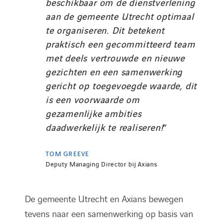
beschikbaar om de dienstverlening
aan de gemeente Utrecht optimaal
te organiseren. Dit betekent
praktisch een gecommitteerd team
met deels vertrouwde en nieuwe
gezichten en een samenwerking
gericht op toegevoegde waarde, dit
is een voorwaarde om
LINKEDIN
YOUTUBE
FACEBOOK
TWITTER
INSTAG
gezamenlijke ambities
daadwerkelijk te realiseren!
”
TOM GREEVE
Deputy Managing Director bij Axians
De gemeente Utrecht en Axians bewegen
tevens naar een samenwerking op basis van