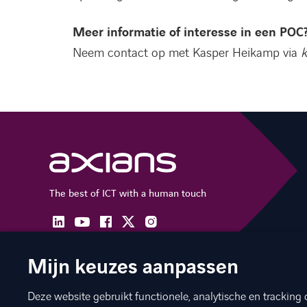
Meer informatie of interesse in een POC
Neem contact op met Kasper Heikamp via
k
The best of ICT with a human touch
linkedin
facebook
twitter
instagram
youtube
Mijn keuzes aanpassen
Deze website gebruikt functionele, analytische en tracking 
©
Axians 2026
Privacy statement
Cookies
Disclaimer
Ju