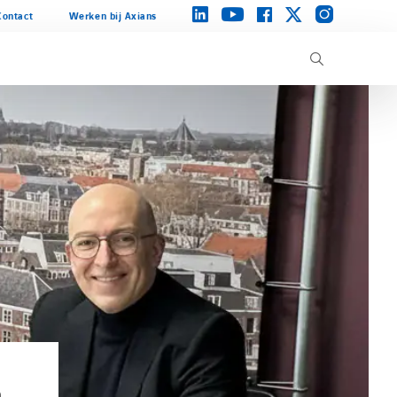
instagram
linkedin
facebook
twitter
youtube
Contact
Werken bij Axians
n