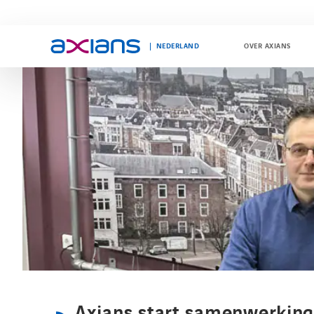
NEDERLAND
OVER AXIANS
Search
keywords
:
Axians start samenwerking