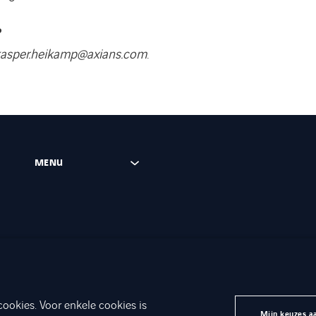
?
asper.heikamp@axians.com
.
MENU
cookies. Voor enkele cookies is
ridische gegevens
Toegankelijkheid
Axians Global
Mijn keuzes a