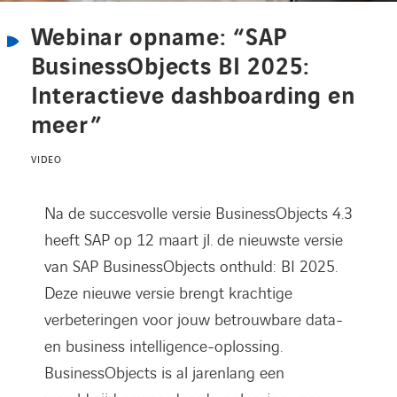
Kennisbank
Webinar opname: “SAP
BusinessObjects BI 2025:
Referenties
Interactieve dashboarding en
meer”
Events
VIDEO
Contact
Na de succesvolle versie BusinessObjects 4.3
Werken bij Axians
heeft SAP op 12 maart jl. de nieuwste versie
van SAP BusinessObjects onthuld: BI 2025.
Deze nieuwe versie brengt krachtige
verbeteringen voor jouw betrouwbare data-
en business intelligence-oplossing.
BusinessObjects is al jarenlang een