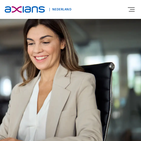
NEDERLAND
OVER AXIANS
EXPERTISE
MARKTSEGMENT
NIEUWS & INSPIRATIE
Nieuws