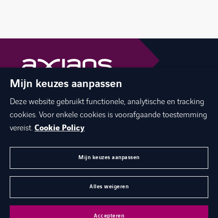
Mijn keuzes aanpassen
The best of ICT with a human touch
Deze website gebruikt functionele, analytische en tracking
linkedin
facebook
twitter
instagram
cookies. Voor enkele cookies is voorafgaande toestemming
youtube
vereist.
Cookie Policy
Mijn keuzes aanpassen
MENU
Alles weigeren
©
Axians 2026
Privacy statement
Cookies
Disclaimer
Accepteren