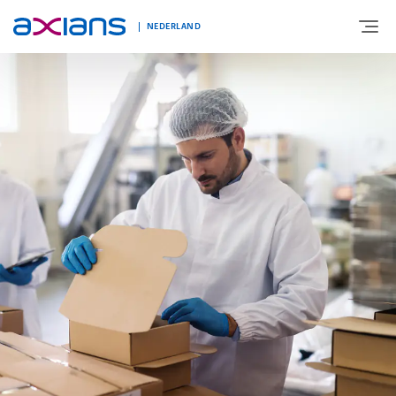
NEDERLAND
OVER AXIANS
EXPERTISE
MARKTSEGMENT
NIEUWS & INSPIRATIE
Nieuws