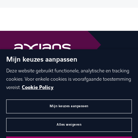
Mijn keuzes aanpassen
The best of ICT with a human touch
Deze website gebruikt functionele, analytische en tracking
linkedin
facebook
twitter
instagram
cookies. Voor enkele cookies is voorafgaande toestemming
youtube
vereist.
Cookie Policy
Mijn keuzes aanpassen
MENU
Alles weigeren
©
Axians 2026