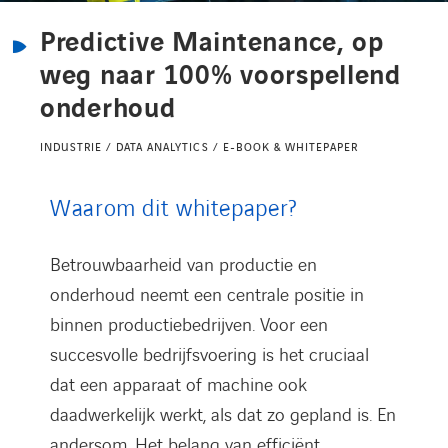
Kennisbank
Predictive Maintenance, op
weg naar 100% voorspellend
Referenties
onderhoud
Events
INDUSTRIE / DATA ANALYTICS / E-BOOK & WHITEPAPER
Waarom dit whitepaper?
Contact
Betrouwbaarheid van productie en
Werken bij Axians
onderhoud neemt een centrale positie in
binnen productiebedrijven. Voor een
succesvolle bedrijfsvoering is het cruciaal
dat een apparaat of machine ook
daadwerkelijk werkt, als dat zo gepland is. En
andersom. Het belang van efficiënt,