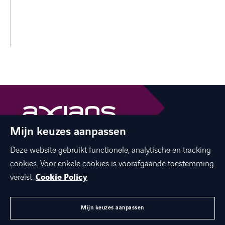
Mijn keuzes aanpassen
The best of ICT with a human touch
Deze website gebruikt functionele, analytische en tracking
linkedin
facebook
twitter
instagram
cookies. Voor enkele cookies is voorafgaande toestemming
youtube
vereist.
Cookie Policy
Mijn keuzes aanpassen
MENU