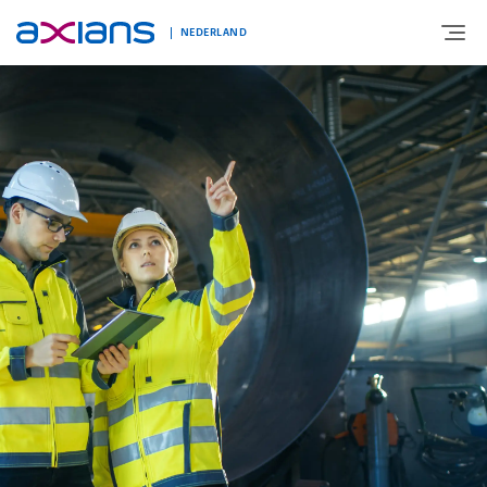
NEDERLAND
OVER AXIANS
EXPERTISE
MARKTSEGMENT
NIEUWS & INSPIRATIE
Nieuws