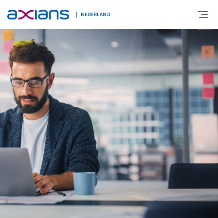
NEDERLAND
OVER AXIANS
EXPERTISE
MARKTSEGMENT
NIEUWS & INSPIRATIE
Nieuws