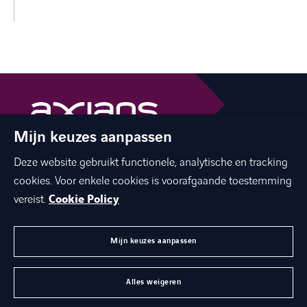
Mijn keuzes aanpassen
The best of ICT with a human touch
Deze website gebruikt functionele, analytische en tracking
linkedin
facebook
twitter
instagram
youtube
cookies. Voor enkele cookies is voorafgaande toestemming
vereist.
Cookie Policy
Mijn keuzes aanpassen
MENU
Alles weigeren
©
Axians 2026