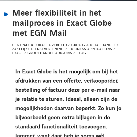
Kennisbank
Meer flexibiliteit in het
mailproces in Exact Globe
Referenties
met EGN Mail
Events
CENTRALE & LOKALE OVERHEID / GROOT- & DETAILHANDEL /
ZAKELIJKE DIENSTVERLENING / BUSINESS APPLICATIONS /
EXACT / GROOTHANDEL ADD-ONS / BLOG
Contact
In Exact Globe is het mogelijk om bij het
afdrukken van een offerte, verkooporder,
Werken bij Axians
bestelling of factuur deze per e-mail naar
je relatie te sturen. Ideaal, alleen zijn de
mogelijkheden daarvan beperkt. Zo kun je
bijvoorbeeld geen extra bijlagen in de
standaard functionaliteit toevoegen.
Jammer, want daar heb je soms wél