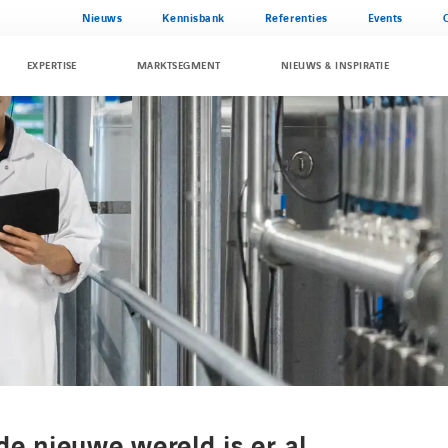
Nieuws
Kennisbank
Referenties
Events
EXPERTISE
MARKTSEGMENT
NIEUWS & INSPIRATIE
de nieuwe wereld is er al