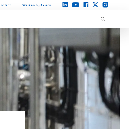
instagram
linkedin
facebook
twitter
youtube
Contact
Werken bij Axians