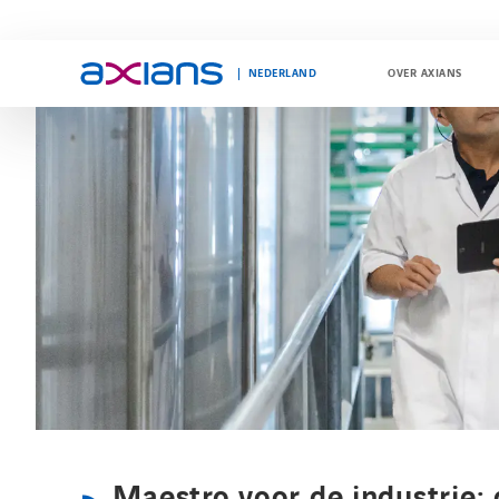
NEDERLAND
OVER AXIANS
Search
keywords
:
Maestro voor de industrie: 