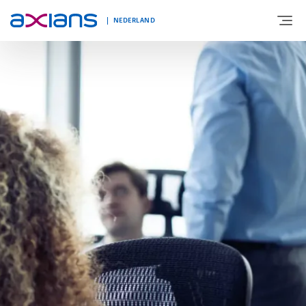
NEDERLAND
OVER AXIANS
EXPERTISE
MARKTSEGMENT
NIEUWS & INSPIRATIE
Nieuws