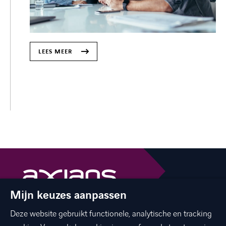
LEES MEER
Mijn keuzes aanpassen
The best of ICT with a human touch
Deze website gebruikt functionele, analytische en tracking