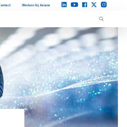
instagram
linkedin
facebook
twitter
youtube
Contact
Werken bij Axians