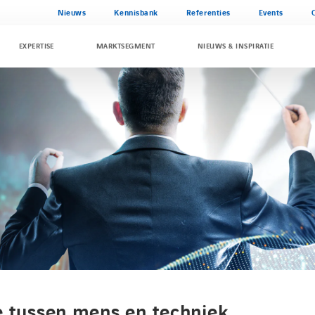
Nieuws
Kennisbank
Referenties
Events
EXPERTISE
MARKTSEGMENT
NIEUWS & INSPIRATIE
e tussen mens en techniek