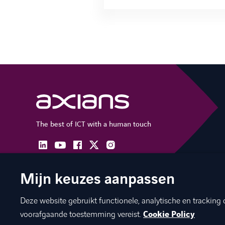
The best of ICT with a human touch
linkedin
facebook
twitter
instagram
youtube
Mijn keuzes aanpassen
Deze website gebruikt functionele, analytische en tracking 
©
Axians 2026
Privacy statement
Cookies
Disclaimer
Ju
voorafgaande toestemming vereist.
Cookie Policy