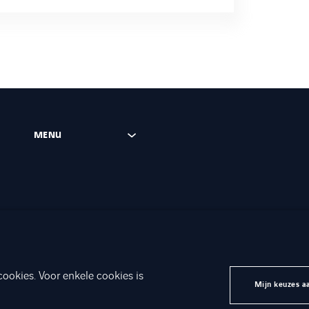
MENU
cookies. Voor enkele cookies is
ridische gegevens
Toegankelijkheid
Axians Global
Mijn keuzes a