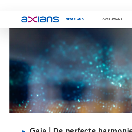
NEDERLAND
OVER AXIANS
Search
keywords
:
Gaia | De perfecte harmoni