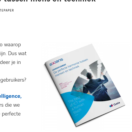
TEPAPER
po waarop
ijn. Dus wat
deer je in
gebruikers?
elligence,
rs die we
 perfecte