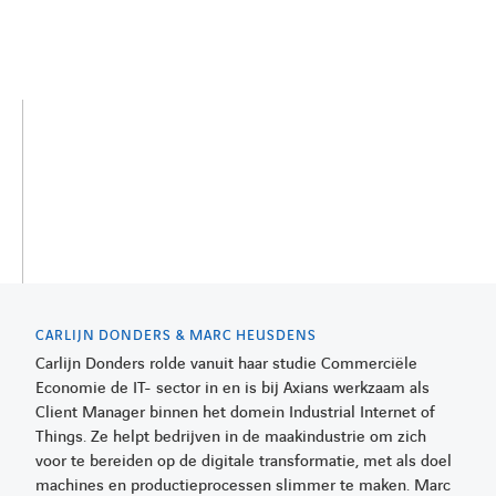
CARLIJN DONDERS & MARC HEUSDENS
Carlijn Donders rolde vanuit haar studie Commerciële
LINKEDIN
YOUTUBE
FACEBOOK
TWITTER
INSTAG
Economie de IT- sector in en is bij Axians werkzaam als
Client Manager binnen het domein Industrial Internet of
Things. Ze helpt bedrijven in de maakindustrie om zich
voor te bereiden op de digitale transformatie, met als doel
machines en productieprocessen slimmer te maken. Marc