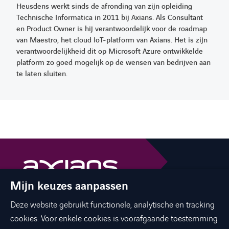
Heusdens werkt sinds de afronding van zijn opleiding
Technische Informatica in 2011 bij Axians. Als Consultant
en Product Owner is hij verantwoordelijk voor de roadmap
van Maestro, het cloud IoT-platform van Axians. Het is zijn
verantwoordelijkheid dit op Microsoft Azure ontwikkelde
platform zo goed mogelijk op de wensen van bedrijven aan
te laten sluiten.
Mijn keuzes aanpassen
The best of ICT with a human touch
Deze website gebruikt functionele, analytische en tracking
linkedin
facebook
twitter
instagram
cookies. Voor enkele cookies is voorafgaande toestemming
youtube