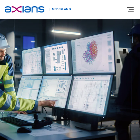
NEDERLAND
OVER AXIANS
EXPERTISE
MARKTSEGMENT
NIEUWS & INSPIRATIE
Nieuws