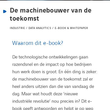
Kennisbank
De machinebouwer van de
toekomst
Referenties
INDUSTRIE / DATA ANALYTICS / E-BOOK & WHITEPAPER
Events
Waarom dit e-book?
Contact
De technologische ontwikkelingen gaan
razendsnel en de impact op hoe bedrijven
Werken bij Axians
hun werk doen is groot. En één ding is zeker:
de machinebouwer van de toekomst zal er
heel anders uitzien dan die van vandaag de
dag. Maar wat houdt deze ‘nieuwe
industriële revolutie’ nou precies in? Dit e-
book geeft antwoorden en helpt je op weg