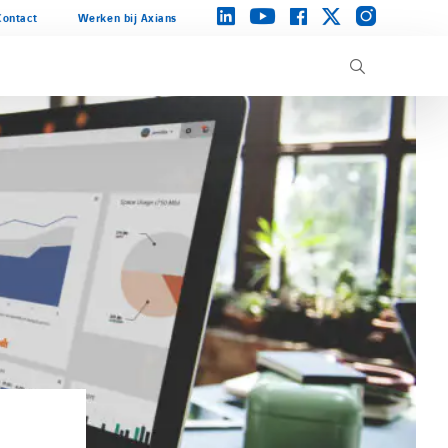
instagram
linkedin
facebook
twitter
youtube
Contact
Werken bij Axians