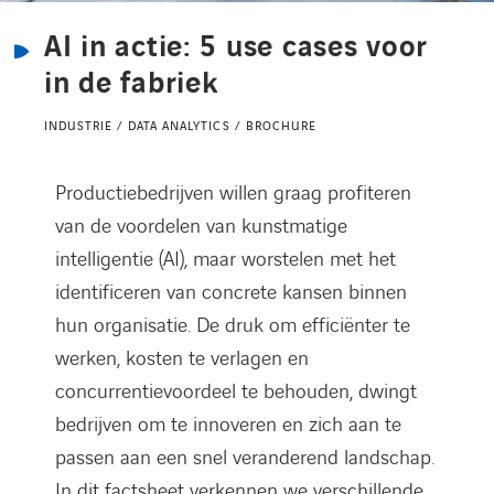
Kennisbank
AI in actie: 5 use cases voor
in de fabriek
Referenties
INDUSTRIE / DATA ANALYTICS / BROCHURE
Events
Productiebedrijven willen graag profiteren
van de voordelen van kunstmatige
Contact
intelligentie (AI), maar worstelen met het
identificeren van concrete kansen binnen
Werken bij Axians
hun organisatie. De druk om efficiënter te
werken, kosten te verlagen en
concurrentievoordeel te behouden, dwingt
bedrijven om te innoveren en zich aan te
passen aan een snel veranderend landschap.
In dit factsheet verkennen we verschillende