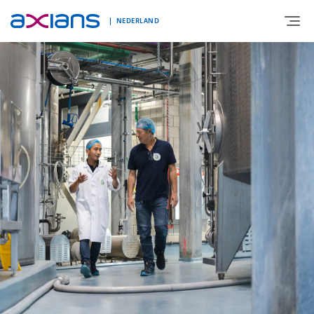
NEDERLAND
OVER AXIANS
EXPERTISE
MARKTSEGMENT
NIEUWS & INSPIRATIE
Nieuws