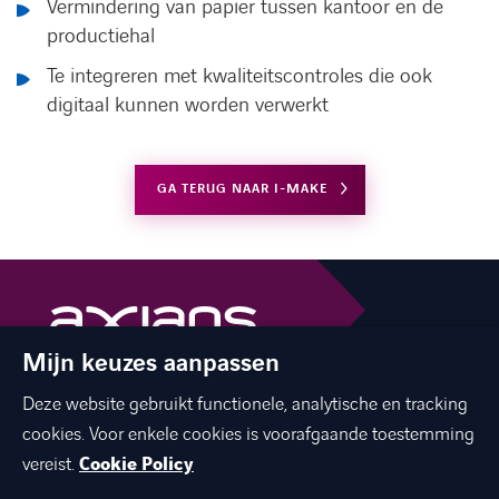
Vermindering van papier tussen kantoor en de
productiehal
Te integreren met kwaliteitscontroles die ook
digitaal kunnen worden verwerkt
LINKEDIN
YOUTUBE
FACEBOOK
TWITTER
INSTAG
GA TERUG NAAR I-MAKE
Mijn keuzes aanpassen
The best of ICT with a human touch
Deze website gebruikt functionele, analytische en tracking
linkedin
facebook
twitter
instagram
cookies. Voor enkele cookies is voorafgaande toestemming
youtube
vereist.
Cookie Policy